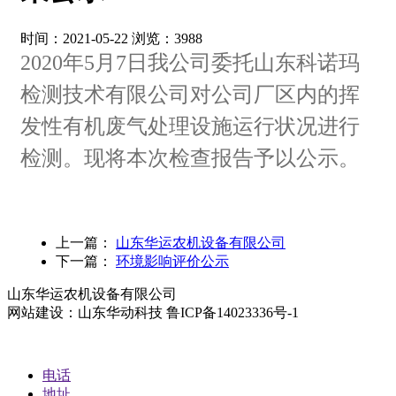
时间：2021-05-22
浏览：3988
2020年5月7日我公司委托山东科诺玛
检测技术有限公司对公司厂区内的挥
发性有机废气处理设施运行状况进行
检测。现将本次检查报告予以公示。
上一篇：
山东华运农机设备有限公司
下一篇：
环境影响评价公示
山东华运农机设备有限公司
网站建设：山东华动科技 鲁ICP备14023336号-1
电话
地址