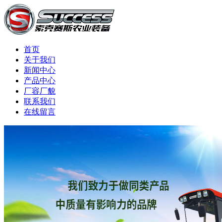
首页
关于我们
新闻中心
产品中心
厂容厂貌
联系我们
在线留言