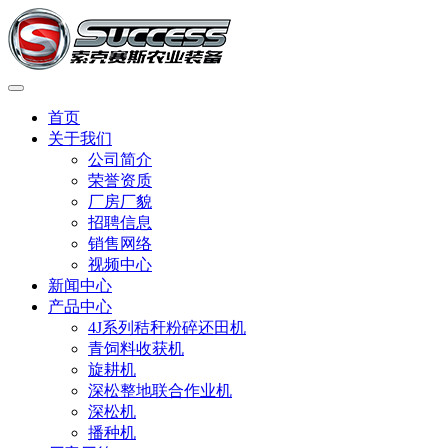
首页
关于我们
公司简介
荣誉资质
厂房厂貌
招聘信息
销售网络
视频中心
新闻中心
产品中心
4J系列秸秆粉碎还田机
青饲料收获机
旋耕机
深松整地联合作业机
深松机
播种机